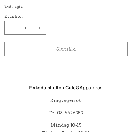
pris
Skatt ingår.
Kvantitet
Minska
Öka
kvantitet
kvantitet
för
för
Färs
Färs
Slutsåld
-
-
Bengt
Bengt
Johan
Johan
Appelgren
Appelgren
Eriksdalshallen Cafe&Appelgren
Ringvägen 68
Tel 08-6426353
Måndag 10-15