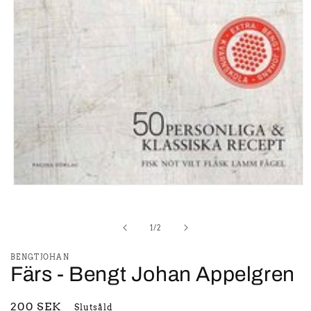
Öppna
mediet
1
i
av
1
/
2
modalfönster
BENGTJOHAN
Färs - Bengt Johan Appelgren
Ordinarie
200 SEK
Slutsåld